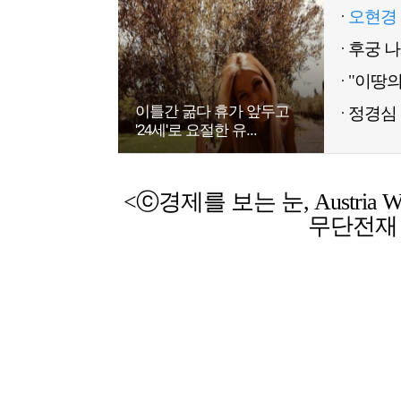
오현경 
이틀간 굶다 휴가 앞두고
정경심 
'24세'로 요절한 유...
<ⓒ경제를 보는 눈, Austria Weekl
무단전재