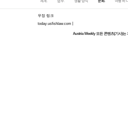
세계.
업무.
생활 양식
문화.
여행 하 다
우정 링크
|
today.usfishlaw.com
Austria Weekly 모든 콘텐츠(기
The world's narrowest window: How does
the North Window in Italy conquer
minimalist