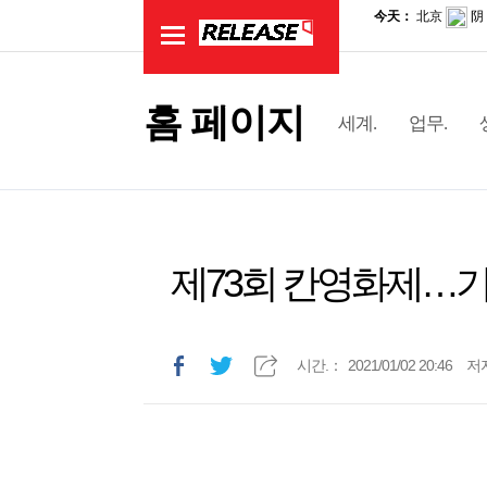
홈 페이지
세계.
업무.
제73회 칸영화제…기
시간.：
2021/01/02 20:46
저